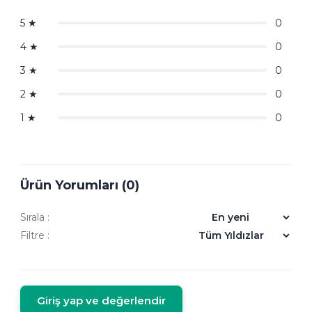
5
★
0
4
★
0
3
★
0
2
★
0
1
★
0
Ürün Yorumları (0)
Sırala :
Filtre :
Giriş yap ve değerlendir