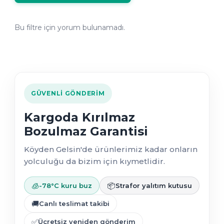
Bu filtre için yorum bulunamadı.
GÜVENLI GÖNDERIM
Kargoda Kırılmaz
Bozulmaz Garantisi
Köyden Gelsin'de ürünlerimiz kadar onların
yolculuğu da bizim için kıymetlidir.
🧊
📦
-78°C kuru buz
Strafor yalıtım kutusu
🚚
Canlı teslimat takibi
✅
Ücretsiz yeniden gönderim