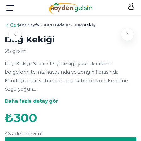
Geri
Ana Sayfa
>
Kuru Gıdalar
>
Dağ Kekiği
Dağ Kekiği
25 gram
Dağ Kekiği Nedir? Dağ kekiği, yüksek rakımlı
bölgelerin temiz havasında ve zengin florasında
kendiliğinden yetişen aromatik bir bitkidir. Kendine
özgü yoğun...
Daha fazla detay gör
₺
300
46 adet mevcut