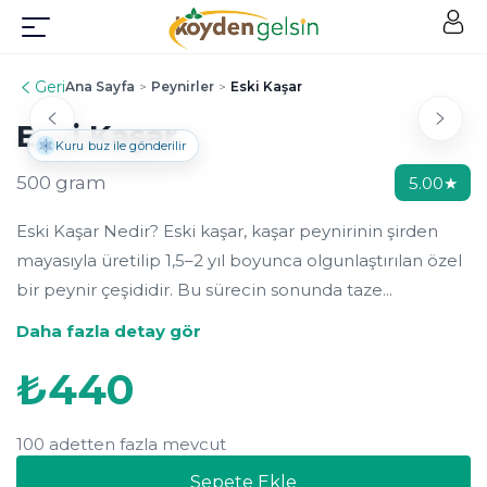
Geri
Ana Sayfa
>
Peynirler
>
Eski Kaşar
Eski Kaşar
Kuru buz ile gönderilir
500 gram
5.00
★
Eski Kaşar Nedir? Eski kaşar, kaşar peynirinin şirden
mayasıyla üretilip 1,5–2 yıl boyunca olgunlaştırılan özel
bir peynir çeşididir. Bu sürecin sonunda taze...
Daha fazla detay gör
₺
440
100 adetten fazla mevcut
Sepete Ekle