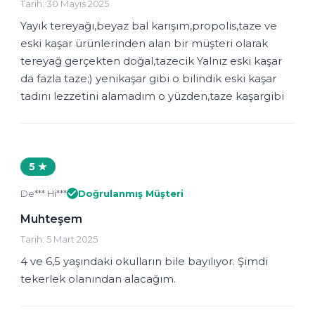
Tarih: 30 Mayıs 2025
Yayık tereyağı,beyaz bal karışım,propolis,taze ve
eski kaşar ürünlerinden alan bir müşteri olarak
tereyağ gerçekten doğal,tazecik Yalnız eski kaşar
da fazla taze;) yenikaşar gibi o bilindik eski kaşar
tadını lezzetini alamadım o yüzden,taze kaşargibi
5 ★
De*** Hi***
Doğrulanmış Müşteri
Muhteşem
Tarih: 5 Mart 2025
4 ve 6,5 yaşındaki okulların bile bayılıyor. Şimdi
tekerlek olanından alacağım.