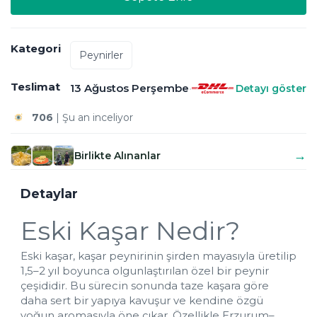
Kategori
Peynirler
Teslimat
13 Ağustos Perşembe
•
Detayı göster
706
 | Şu an inceliyor
5
 |12  kişi bu ürüne 
tam puan verdi!
Bugün al, 
13 Ağustos'da
 elinde!
Kuru buz ile gönderilir
→
Birlikte Alınanlar
Detaylar
Eski Kaşar Nedir?
Eski kaşar, kaşar peynirinin şirden mayasıyla üretilip 
1,5–2 yıl boyunca olgunlaştırılan özel bir peynir 
çeşididir. Bu sürecin sonunda taze kaşara göre 
daha sert bir yapıya kavuşur ve kendine özgü 
yoğun aromasıyla öne çıkar. Özellikle Erzurum–