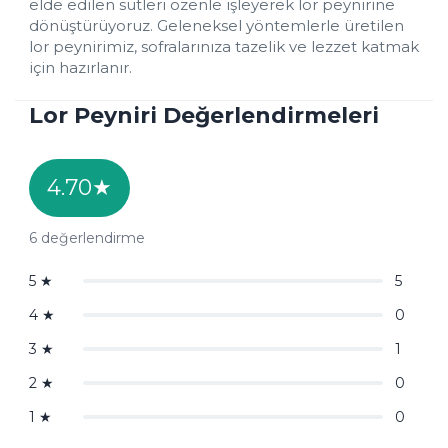
elde edilen sütleri özenle işleyerek lor peynirine 
dönüştürüyoruz. Geleneksel yöntemlerle üretilen 
lor peynirimiz, sofralarınıza tazelik ve lezzet katmak 
için hazırlanır.
Lor Peyniri Değerlendirmeleri
4.70
★
6
değerlendirme
5
★
5
4
★
0
3
★
1
2
★
0
1
★
0