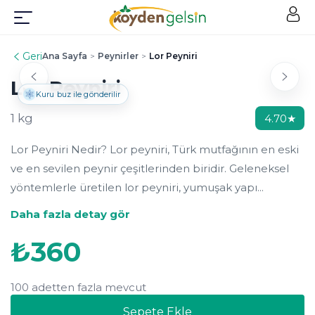
Geri
Ana Sayfa
>
Peynirler
>
Lor Peyniri
Lor Peyniri
Kuru buz ile gönderilir
1 kg
4.70
★
Lor Peyniri Nedir? Lor peyniri, Türk mutfağının en eski
ve en sevilen peynir çeşitlerinden biridir. Geleneksel
yöntemlerle üretilen lor peyniri, yumuşak yapı...
Daha fazla detay gör
₺
360
100 adetten fazla mevcut
Sepete Ekle