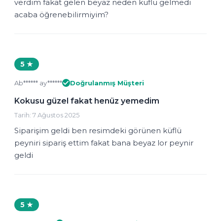
verdim fakat gelen beyaz neden küflü gelmedi
acaba öğrenebilirmiyim?
5 ★
Ab****** ay******
Doğrulanmış Müşteri
Kokusu güzel fakat henüz yemedim
Tarih: 7 Ağustos 2025
Siparişim geldi ben resimdeki görünen küflü
peyniri sipariş ettim fakat bana beyaz lor peynir
geldi
5 ★