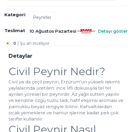
Kategori
Peynirler
Teslimat
10 Ağustos Pazartesi
•
Detayı göster
0
 | Şu an inceliyor
3.8
 |2  kişi bu ürüne 
tam puan verdi!
Bugün al, 
10 Ağustos'da
 elinde!
Detaylar
Kuru buz ile gönderilir
Civil Peynir Nedir?
Civil ya da çeçil peyniri, Erzurum’un yüksek rakımlı 
yaylalarında üretilen, ince lifli dokusuyla tel tel 
ayrılan yöresel bir peynirdir. Az yağlı sütten yapılır 
ve kendine özgü tuzlu tadı, hafif ekşimsi aroması ve 
pamuksu beyaz rengiyle bilinir. Kahvaltılardan 
sıcak yemeklere ve hamur işlerine kadar pek çok 
tarifte kullanılır.
Civil Peynir Nasıl 