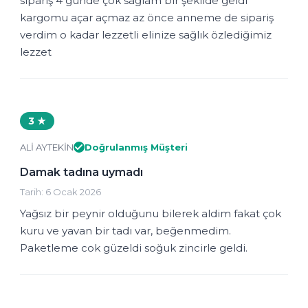
sipariş 4 günde çok sağlam bir şekilde geldi
kargomu açar açmaz az önce anneme de sipariş
verdim o kadar lezzetli elinize sağlık özlediğimiz
lezzet
3 ★
ALİ AYTEKİN
Doğrulanmış Müşteri
Damak tadına uymadı
Tarih: 6 Ocak 2026
Yağsız bir peynir olduğunu bilerek aldim fakat çok
kuru ve yavan bir tadı var, beğenmedim.
Paketleme cok güzeldi soğuk zincirle geldi.