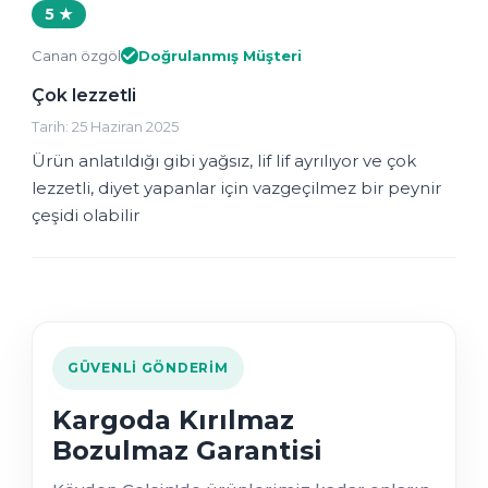
5 ★
Canan özgöl
Doğrulanmış Müşteri
Çok lezzetli
Tarih: 25 Haziran 2025
Ürün anlatıldığı gibi yağsız, lif lif ayrılıyor ve çok
lezzetli, diyet yapanlar için vazgeçilmez bir peynir
çeşidi olabilir
GÜVENLI GÖNDERIM
Kargoda Kırılmaz
Bozulmaz Garantisi