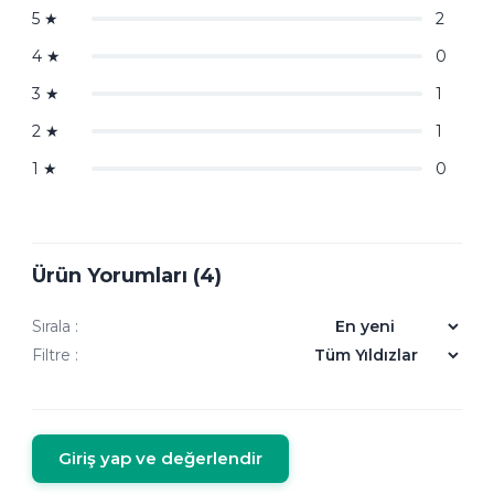
5
★
2
4
★
0
3
★
1
2
★
1
1
★
0
Ürün Yorumları (4)
Sırala :
Filtre :
Giriş yap ve değerlendir