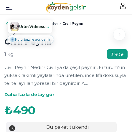
Geri
Ana Sayfa
>
Peynirler
>
Civil Peynir
→
Ürün Videosu
Civil Peynir
Kuru buz ile gönderilir
1 kg
3.80
★
Civil Peynir Nedir? Civil ya da çeçil peyniri, Erzurum’un
yüksek rakımlı yaylalarında üretilen, ince lifli dokusuyla
tel tel ayrılan yöresel bir peynirdir. A...
Daha fazla detay gör
₺
490
Bu paket tükendi