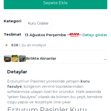
Sepete Ekle
Kategori
Kuru Gıdalar
Teslimat
13 Ağustos Perşembe
•
Detayı göster
628
 | Şu an inceliyor
4.5
 |11  kişi bu ürüne 
tam puan verdi!
Bugün al, 
13 Ağustos'da
 elinde!
→
Birlikte Alınanlar
Detaylar
Erzurum’un Pasinler yöresinde yetişen 
kuru 
fasulye
, bölgenin verimli topraklarından 
sofralarınıza ulaşan özel bir üründür. Halk arasında 
“şeker fasulyesi” olarak da bilinen bu çeşit, kendine 
özgü yapısı ve lezzetiyle öne çıkar.
Erzurum Pasinler Kuru 