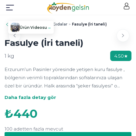
Geri
Ana Sayfa
>
Kuru Gıdalar
>
Fasulye (İri taneli)
→
Ürün Videosu
Fasulye (İri taneli)
1 kg
4.50
★
Erzurum’un Pasinler yöresinde yetişen kuru fasulye ,
bölgenin verimli topraklarından sofralarınıza ulaşan
özel bir üründür. Halk arasında “şeker fasulyesi” o...
Daha fazla detay gör
₺
440
100 adetten fazla mevcut