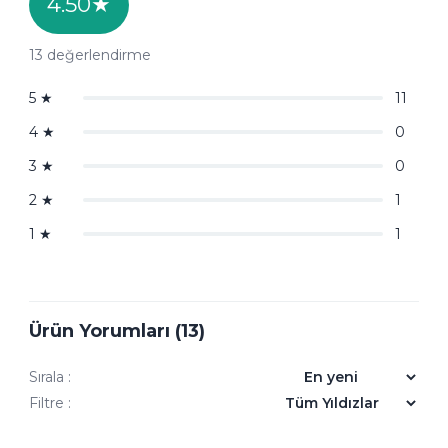
4.50
★
13
değerlendirme
5
★
11
4
★
0
3
★
0
2
★
1
1
★
1
Ürün Yorumları (13)
Sırala :
Filtre :