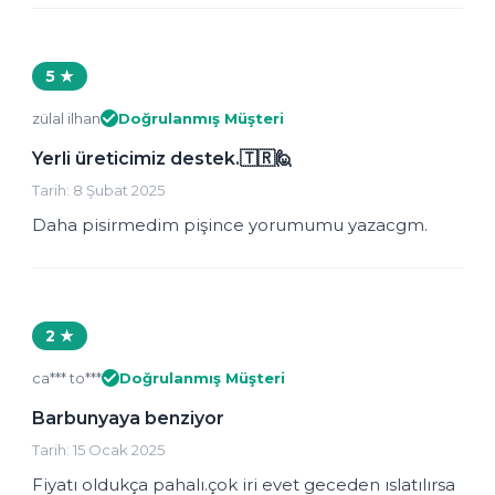
5 ★
zülal ilhan
Doğrulanmış Müşteri
Yerli üreticimiz destek.🇹🇷🙋
Tarih: 8 Şubat 2025
Daha pisirmedim pişince yorumumu yazacgm.
2 ★
ca*** to***
Doğrulanmış Müşteri
Barbunyaya benziyor
Tarih: 15 Ocak 2025
Fiyatı oldukça pahalı.çok iri evet geceden ıslatılırsa