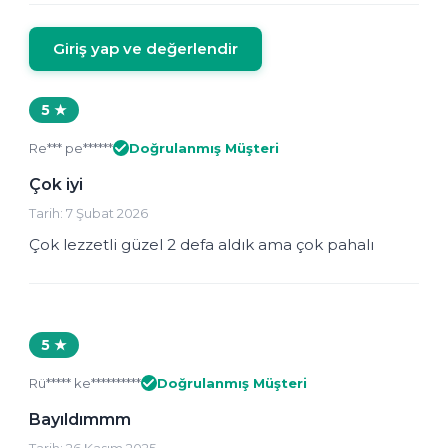
Giriş yap ve değerlendir
5 ★
Re*** pe******
Doğrulanmış Müşteri
Çok iyi
Tarih: 7 Şubat 2026
Çok lezzetli güzel 2 defa aldık ama çok pahalı
5 ★
Rü***** ke**********
Doğrulanmış Müşteri
Bayıldımmm