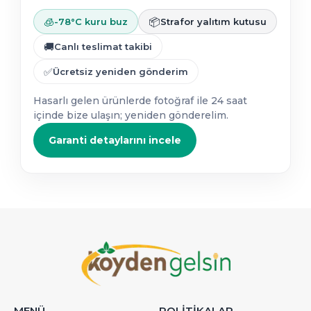
🧊
📦
-78°C kuru buz
Strafor yalıtım kutusu
🚚
Canlı teslimat takibi
✅
Ücretsiz yeniden gönderim
Hasarlı gelen ürünlerde fotoğraf ile 24 saat
içinde bize ulaşın; yeniden gönderelim.
Garanti detaylarını incele
MENÜ
POLİTİKALAR